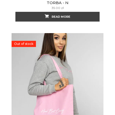
TORBA - N
35.00
zł
READ MORE
Out of stock