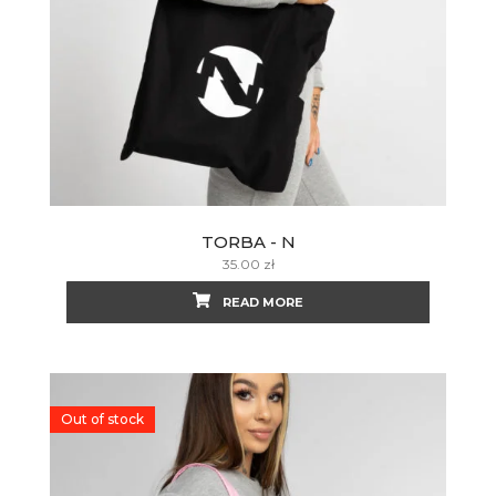
TORBA - N
35.00
zł
READ MORE
Out of stock