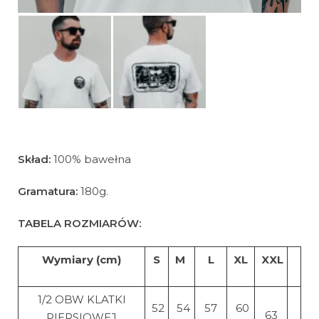
Skład:
100% bawełna
Gramatura:
180g.
TABELA ROZMIARÓW:
Wymiary (cm)
S
M
L
XL
XXL
1/2 OBW KLATKI
52
54
57
60
63
PIERSIOWEJ